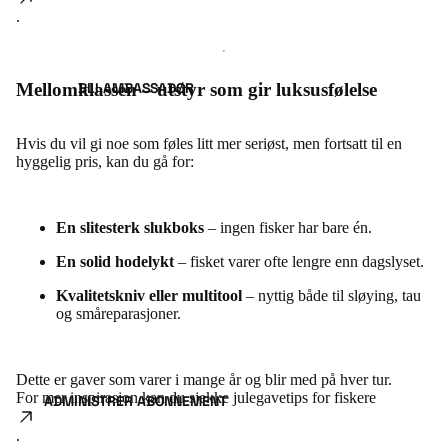
.
Mellomklassen – utstyr som gir luksusfølelse
BLI AMBASSADØR
Hvis du vil gi noe som føles litt mer seriøst, men fortsatt til en
hyggelig pris, kan du gå for:
En slitesterk slukboks
– ingen fisker har bare én.
En solid hodelykt
– fisket varer ofte lengre enn dagslyset.
Kvalitetskniv eller multitool
– nyttig både til sløying, tau
og småreparasjoner.
Dette er gaver som varer i mange år og blir med på hver tur.
For mer inspirasjon kan du sjekke
julegavetips for fiskere
ADMINISTRER ABONNEMENT
.