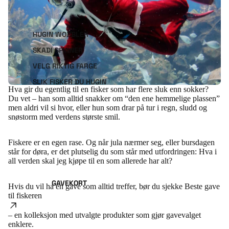
HUGIN WOBBLER
SKADI SPINNER
VELG RIKTIG FARGE
SLIK FISKER DU HUGIN
Hva gir du egentlig til en fisker som har flere sluk enn sokker?
Du vet – han som alltid snakker om “den ene hemmelige plassen”
men aldri vil si hvor, eller hun som drar på tur i regn, sludd og
snøstorm med verdens største smil.
Fiskere er en egen rase. Og når jula nærmer seg, eller bursdagen
står for døra, er det plutselig du som står med utfordringen: Hva i
all verden skal jeg kjøpe til en som allerede har alt?
GAVEKORT
Hvis du vil ha en gave som alltid treffer, bør du sjekke
Beste gave
til fiskeren
– en kolleksjon med utvalgte produkter som gjør gavevalget
enklere.