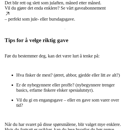
Det blir rett og slett som julaften, måned etter måned.
Vil du gjøre det enda enklere? Se vårt
gaveabonnement
– perfekt som jule- eller bursdagsgave.
Tips for å velge riktig gave
Før du bestemmer deg, kan det være lurt å tenke på:
Hva fisker de mest? (ørret, abbor, gjedde eller litt av alt?)
Er de nybegynnere eller proffe? (nybegynnere trenger
basics, erfarne fiskere elsker spesialutstyr).
Vil du gi en engangsgave – eller en gave som varer over
tid?
Når du har svaret på disse spørsmålene, blir valget mye enklere.
Hvis du fortsatt er usikker, kan du lese
hvorfor du bør prøve